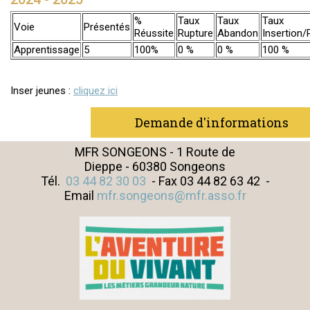
%
Taux
Taux
Taux
Voie
Présentés
Réussite
Rupture
Abandon
Insertion/
Apprentissage
5
100%
0 %
0 %
100 %
Inser jeunes :
cliquez ici
Demande d'informations
MFR SONGEONS - 1 Route de
Dieppe - 60380 Songeons
Tél.
03 44 82 30 03
- Fax 03 44 82 63 42 -
Email
mfr.songeons@mfr.asso.fr