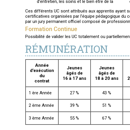
d’entretien, les soins et le bien être de la c
Ces différents UC sont attribués aux apprentis ayant sa
certificatives organisées par l’équipe pédagogique du c
par un jury permanent officiel composé de professionne
Formation Continue
Possibilité de valider les UC totalement ou partiellemen
RÉMUNÉRATION
Année
Jeunes
Jeunes
d’exécution
âgés de
âgés de
du
16 à 17 ans
18 à 20 ans
2
contrat
1 ère Année
27 %
43 %
2 ème Année
39 %
51 %
3 ème Année
55 %
67 %