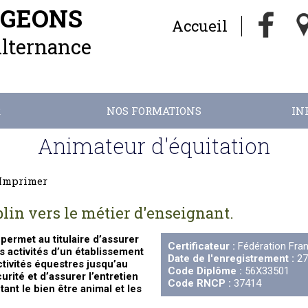
NGEONS
Accueil
Alternance
R
NOS FORMATIONS
IN
Animateur d'équitation
Imprimer
plin vers le métier d'enseignant.
permet au titulaire d’assurer
Certificateur :
Fédération Fran
s activités d’un établissement
Date de l'enregistrement :
27
ctivités équestres jusqu’au
Code Diplôme :
56X33501
rité et d’assurer l’entretien
Code RNCP :
37414
ant le bien être animal et les