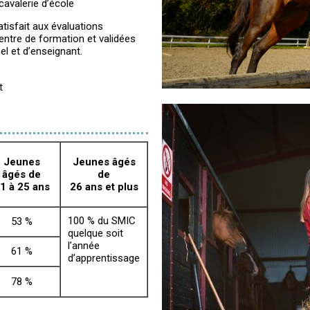
avalerie d’école
tisfait aux évaluations
entre de formation et validées
l et d’enseignant.
t
Jeunes
Jeunes âgés
âgés de
de
1 à 25 ans
26 ans et plus
100 % du SMIC
53 %
quelque soit
l’année
61 %
d’apprentissage
78 %