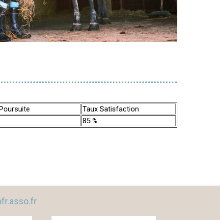
/Poursuite
Taux Satisfaction
85 %
r.asso.fr